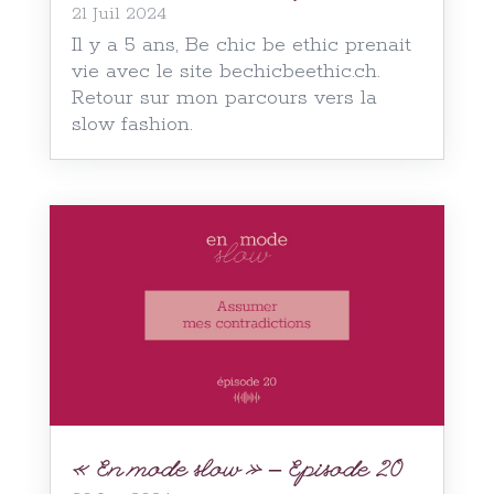
21 Juil 2024
Il y a 5 ans, Be chic be ethic prenait
vie avec le site bechicbeethic.ch.
Retour sur mon parcours vers la
slow fashion.
« En mode slow » – Episode 20