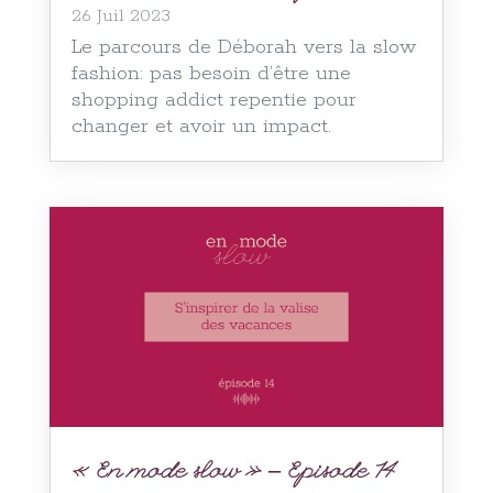
26 Juil 2023
Le parcours de Déborah vers la slow
fashion: pas besoin d’être une
shopping addict repentie pour
changer et avoir un impact.
« En mode slow » – Episode 14