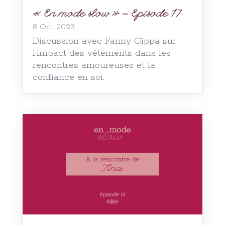
« En mode slow » – Episode 17
8 Oct 2023
Discussion avec Fanny Gippa sur
l’impact des vêtements dans les
rencontres amoureuses et la
confiance en soi.