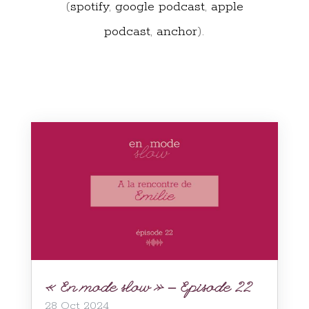
(
spotify
,
google podcast
,
apple
podcast
,
anchor
).
« En mode slow » – Episode 22
28 Oct 2024