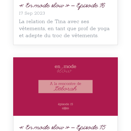
« En mode slow » – Episode 16
17 Sep 2023
La relation de Tina avec ses
vêtements, en tant que prof de yoga
et adepte du troc de vêtements.
« En mode slow » – Episode 15