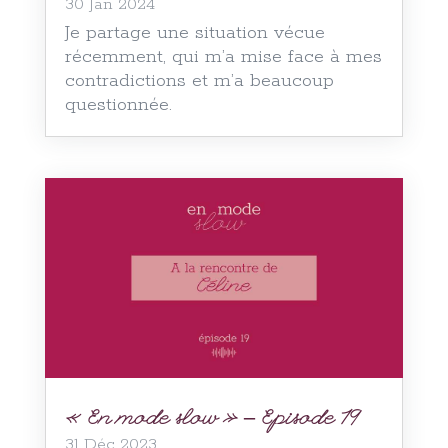
30 Jan 2024
Je partage une situation vécue
récemment, qui m’a mise face à mes
contradictions et m’a beaucoup
questionnée.
« En mode slow » – Episode 19
31 Déc 2023